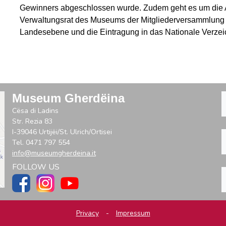
Gewinners abgeschlossen wurde. Zudem geht es um die Ak
Verwaltungsrat des Museums der Mitgliederversammlung v
Landesebene und die Eintragung in das Nationale Verzeic
Museum Gherdëina
Cësa di Ladins
Str. Rezia 83
I-39046 Urtijëi/St. Ulrich/Ortisei
Tel. 0471 797 554
info@museumgherdeina.it
FOLLOW US
Privacy
-
Impressum