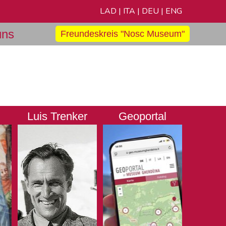
LAD
|
ITA
|
DEU
|
ENG
uns
Freundeskreis "Nosc Museum"
Luis Trenker
Geoportal