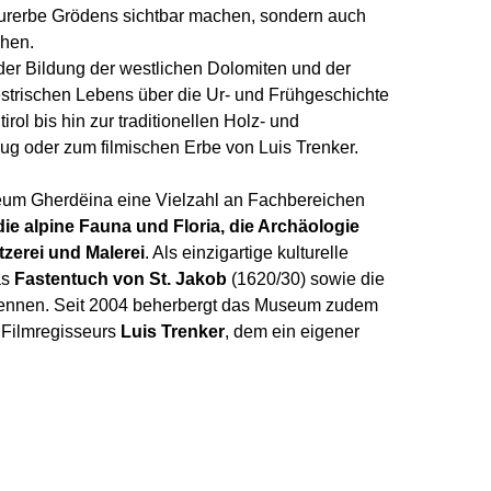
ulturerbe Grödens sichtbar machen, sondern auch
chen.
 der Bildung der westlichen Dolomiten und der
strischen Lebens über die Ur- und Frühgeschichte
ol bis hin zur traditionellen Holz- und
eug oder zum filmischen Erbe von Luis Trenker.
eum Gherdëina eine Vielzahl an Fachbereichen
die alpine Fauna und Floria, die Archäologie
zerei und Malerei
. Als einzigartige kulturelle
as
Fastentuch von St. Jakob
(1620/30) sowie die
ennen. Seit 2004 beherbergt das Museum zudem
 Filmregisseurs
Luis Trenker
, dem ein eigener