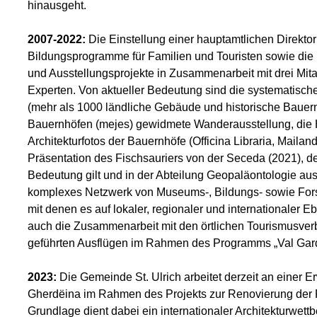
hinausgeht.
2007-2022:
Die Einstellung einer hauptamtlichen Direkto
Bildungsprogramme für Familien und Touristen sowie die 
und Ausstellungsprojekte in Zusammenarbeit mit drei Mita
Experten. Von aktueller Bedeutung sind die systematisc
(mehr als 1000 ländliche Gebäude und historische Bauer
Bauernhöfen (mejes) gewidmete Wanderausstellung, die 
Architekturfotos der Bauernhöfe (Officina Libraria, Mailan
Präsentation des Fischsauriers von der Seceda (2021), de
Bedeutung gilt und in der Abteilung Geopaläontologie aus
komplexes Netzwerk von Museums-, Bildungs- sowie Fors
mit denen es auf lokaler, regionaler und internationaler 
auch die Zusammenarbeit mit den örtlichen Tourismusv
geführten Ausflügen im Rahmen des Programms „Val Gard
2023:
Die Gemeinde St. Ulrich arbeitet derzeit an einer
Gherdëina im Rahmen des Projekts zur Renovierung der R
Grundlage dient dabei ein internationaler Architekturwet