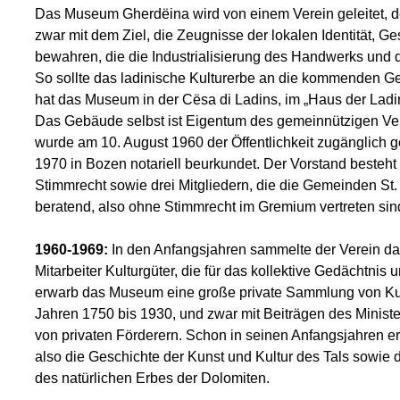
Das Museum Gherdëina wird von einem Verein geleitet, d
zwar mit dem Ziel, die Zeugnisse der lokalen Identität, 
bewahren, die die Industrialisierung des Handwerks und 
So sollte das ladinische Kulturerbe an die kommenden G
hat das Museum in der Cësa di Ladins, im „Haus der Ladiner
Das Gebäude selbst ist Eigentum des gemeinnützigen Ver
wurde am 10. August 1960 der Öffentlichkeit zugänglich 
1970 in Bozen notariell beurkundet. Der Vorstand besteht
Stimmrecht sowie drei Mitgliedern, die die Gemeinden St. 
beratend, also ohne Stimmrecht im Gremium vertreten sin
1960-1969:
In den Anfangsjahren sammelte der Verein d
Mitarbeiter Kulturgüter, die für das kollektive Gedächtnis
erwarb das Museum eine große private Sammlung von Ku
Jahren 1750 bis 1930, und zwar mit Beiträgen des Minis
von privaten Förderern. Schon in seinen Anfangsjahren
also die Geschichte der Kunst und Kultur des Tals sowie
des natürlichen Erbes der Dolomiten.