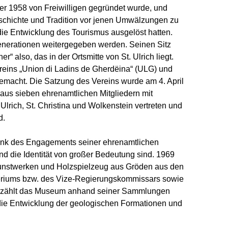
er 1958 von Freiwilligen gegründet wurde, und
Geschichte und Tradition vor jenen Umwälzungen zu
die Entwicklung des Tourismus ausgelöst hatten.
enerationen weitergegeben werden. Seinen Sitz
“ also, das in der Ortsmitte von St. Ulrich liegt.
eins „Union di Ladins de Gherdëina“ (ULG) und
gemacht. Die Satzung des Vereins wurde am 4. April
 aus sieben ehrenamtlichen Mitgliedern mit
Ulrich, St. Christina und Wolkenstein vertreten und
d.
ank des Engagements seiner ehrenamtlichen
 und die Identität von großer Bedeutung sind. 1969
nstwerken und Holzspielzeug aus Gröden aus den
teriums bzw. des Vize-Regierungskommissars sowie
 erzählt das Museum anhand seiner Sammlungen
 die Entwicklung der geologischen Formationen und