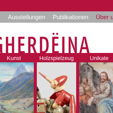
s
Ausstellungen
Publikationen
Über 
Kunst
Holzspielzeug
Unikate