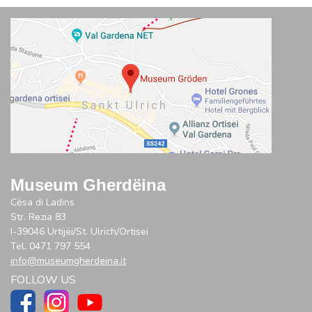
Museum Gherdëina
Cësa di Ladins
Str. Rezia 83
I-39046 Urtijëi/St. Ulrich/Ortisei
Tel. 0471 797 554
info@museumgherdeina.it
FOLLOW US