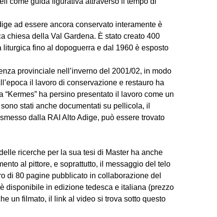
deli come guida figurativa attraverso il tempo di
 Adige ad essere ancora conservato interamente è
ca chiesa della Val Gardena. È stato creato 400
ca liturgica fino al dopoguerra e dal 1960 è esposto
denza provinciale nell’inverno del 2001/02, in modo
ll’epoca il lavoro di conservazione e restauro ha
ata “Kermes” ha persino presentato il lavoro come un
i sono stati anche documentati su pellicola, il
smesso dalla RAI Alto Adige, può essere trovato
lle ricerche per la sua tesi di Master ha anche
ento al pittore, e soprattutto, il messaggio del telo
ro di 80 pagine pubblicato in collaborazione del
 disponibile in edizione tedesca e italiana (prezzo
 un filmato, il link al video si trova sotto questo