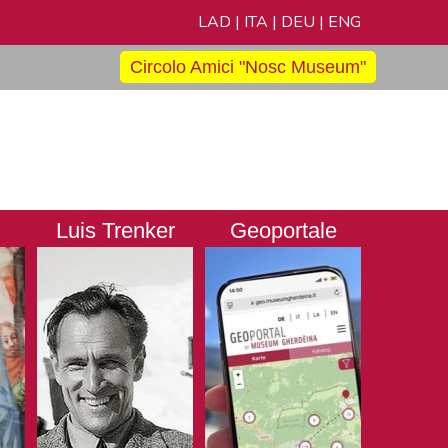
LAD
|
ITA
|
DEU
|
ENG
Circolo Amici "Nosc Museum"
Luis Trenker
Geoportale