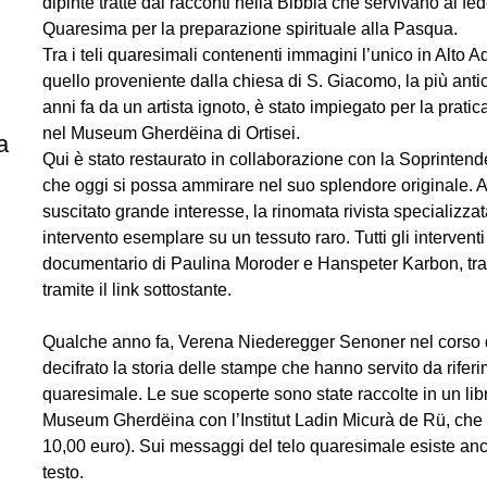
dipinte tratte dai racconti nella Bibbia che servivano ai fe
Quaresima per la preparazione spirituale alla Pasqua.
Tra i teli quaresimali contenenti immagini l’unico in Alto
quello proveniente dalla chiesa di S. Giacomo, la più anti
anni fa da un artista ignoto, è stato impiegato per la prati
nel Museum Gherdëina di Ortisei.
a
Qui è stato restaurato in collaborazione con la Soprinten
che oggi si possa ammirare nel suo splendore originale. A
suscitato grande interesse, la rinomata rivista specializz
intervento esemplare su un tessuto raro. Tutti gli intervent
documentario di Paulina Moroder e Hanspeter Karbon, tra
tramite il link sottostante.
Qualche anno fa, Verena Niederegger Senoner nel corso de
decifrato la storia delle stampe che hanno servito da riferim
quaresimale. Le sue scoperte sono state raccolte in un lib
Museum Gherdëina con l’Institut Ladin Micurà de Rü, che è
10,00 euro). Sui messaggi del telo quaresimale esiste anche
testo.