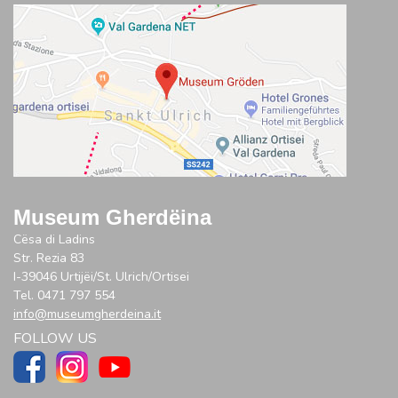
Museum Gherdëina
Cësa di Ladins
Str. Rezia 83
I-39046 Urtijëi/St. Ulrich/Ortisei
Tel. 0471 797 554
info@museumgherdeina.it
FOLLOW US