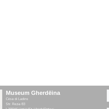
Museum Gherdëina
Cësa di Ladins
Str. Rezia 83