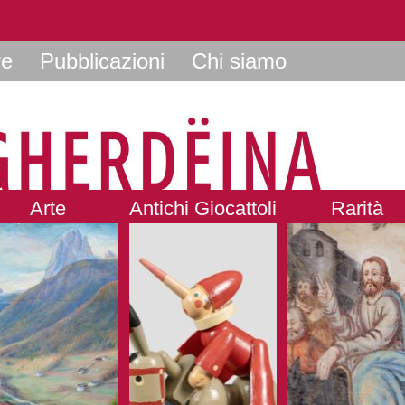
re
Pubblicazioni
Chi siamo
Arte
Antichi Giocattoli
Rarità