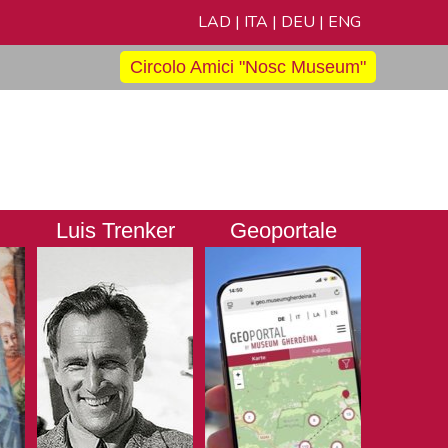
LAD
|
ITA
|
DEU
|
ENG
Circolo Amici "Nosc Museum"
Luis Trenker
Geoportale