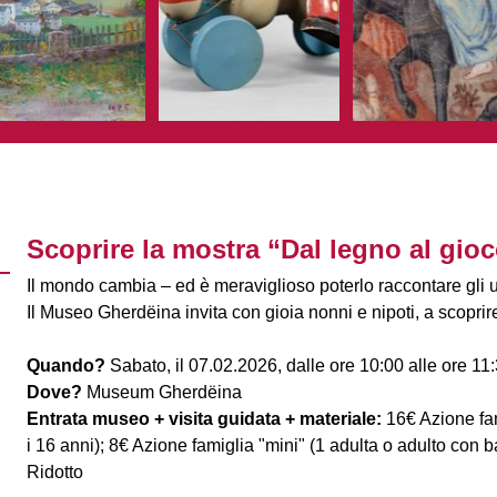
Scoprire la mostra “Dal legno al gioc
Il mondo cambia – ed è meraviglioso poterlo raccontare gli uni
Il Museo Gherdëina invita con gioia nonni e nipoti, a scoprire 
Quando?
Sabato, il 07.02.2026, dalle ore 10:00 alle ore 11
Dove?
Museum Gherdëina
Entrata museo + visita guidata + materiale:
16€ Azione fam
i 16 anni); 8€ Azione famiglia "mini" (1 adulta o adulto con 
Ridotto