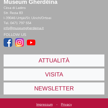
Museum Gherdëina
Cësa di Ladins
Str. Rezia 83
I-39046 Urtijëi/St. Ulrich/Ortisei
Tel. 0471 797 554
info@museumgherdeina.it
FOLLOW US
ATTUALITÀ
VISITA
NEWSLETTER
Impressum
-
Privacy