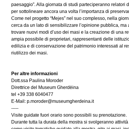
paesaggio”. Alla giornata di studi parteciperanno relatori di
per sottolineare ancora una volta l’importanza di preservar
Come nel progetto “Mejes” nel suo complesso, nella giorna
cerca da un lato di sensibilizzare l’opinione pubblica, ma
trovare nuovi modi d’uso dei masi e la creazione di una ret
ampia possibile di proprietari, rappresentanti delle istituzio
edilizia e di conservazione del patrimonio interessati al re
riutilizzo dei masi.
Per altre informazioni
Dott.ssa Paulina Moroder
Direttrice del Museum Gherdëina
tel +39 338 6040477
E-Mail: p.moroder@museumgherdeina.it
-----
Visite guidate fuori orario sono possibili su prenotazione.
Durante tutta la durata della mostra si svolgeranno attività
come visite tematiche guidate alla mostra, gite ai masi, in