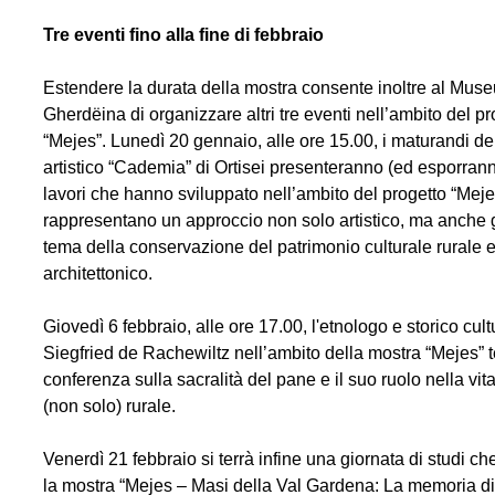
Tre eventi fino alla fine di febbraio
Estendere la durata della mostra consente inoltre al Mus
Gherdëina di organizzare altri tre eventi nell’ambito del pr
“Mejes”. Lunedì 20 gennaio, alle ore 15.00, i maturandi del
artistico “Cademia” di Ortisei presenteranno (ed esporranno
lavori che hanno sviluppato nell’ambito del progetto “Meje
rappresentano un approccio non solo artistico, ma anche g
tema della conservazione del patrimonio culturale rurale 
architettonico.
Giovedì 6 febbraio, alle ore 17.00, l'etnologo e storico cult
Siegfried de Rachewiltz nell’ambito della mostra “Mejes” 
conferenza sulla sacralità del pane e il suo ruolo nella vit
(non solo) rurale.
Venerdì 21 febbraio si terrà infine una giornata di studi c
la mostra “Mejes – Masi della Val Gardena: La memoria d