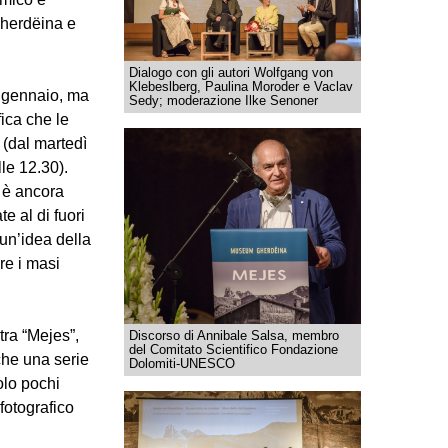
Gherdëina e
Dialogo con gli autori Wolfgang von
Klebeslberg, Paulina Moroder e Vaclav
i gennaio, ma
Sedy; moderazione Ilke Senoner
fica che le
 (dal martedì
lle 12.30).
 è ancora
e al di fuori
o un’idea della
re i masi
tra “Mejes”,
Discorso di Annibale Salsa, membro
del Comitato Scientifico Fondazione
che una serie
Dolomiti-UNESCO
Solo pochi
fotografico