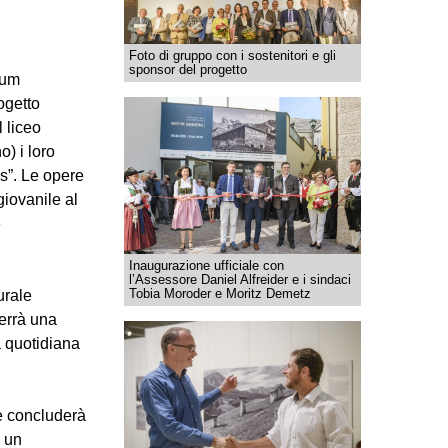
Foto di gruppo con i sostenitori e gli
sponsor del progetto
eum
ogetto
 liceo
) i loro
s”. Le opere
iovanile al
e
Inaugurazione ufficiale con
l’Assessore Daniel Alfreider e i sindaci
Tobia Moroder e Moritz Demetz
urale
terrà una
a quotidiana
he concluderà
i un