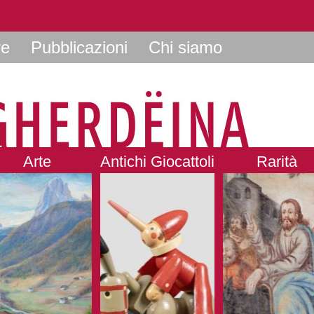
re
Pubblicazioni
Chi siamo
Arte
Antichi Giocattoli
Rarità