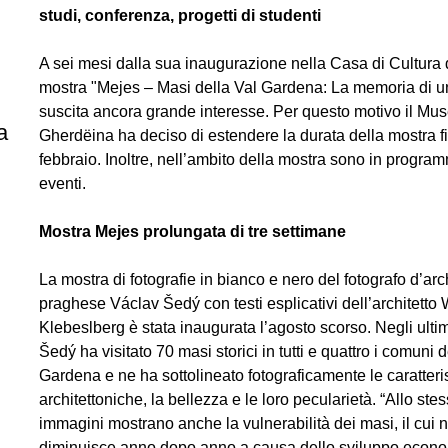
studi, conferenza, progetti di studenti
A sei mesi dalla sua inaugurazione nella Casa di Cultura di
mostra "Mejes – Masi della Val Gardena: La memoria di 
suscita ancora grande interesse. Per questo motivo il M
a
Gherdëina ha deciso di estendere la durata della mostra f
febbraio. Inoltre, nell’ambito della mostra sono in program
eventi.
Mostra Mejes prolungata di tre settimane
La mostra di fotografie in bianco e nero del fotografo d’arc
praghese Václav Šedý con testi esplicativi dell’architetto
Klebeslberg è stata inaugurata l’agosto scorso. Negli ulti
Šedý ha visitato 70 masi storici in tutti e quattro i comuni d
Gardena e ne ha sottolineato fotograficamente le caratteri
architettoniche, la bellezza e le loro pecularietà. “Allo ste
immagini mostrano anche la vulnerabilità dei masi, il cui 
diminuisce anno dopo anno a causa dello sviluppo econ