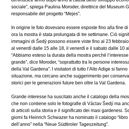
sociale”, spiega Paulina Moroder, direttrice del Museum 
responsabile del progetto “Mejes”.
In origine le foto dovevano essere esposte fino alla fine d
ora la mostra è stata prolungata di tre settimane. Ciò signi
immagini di Šedý possono essere viste fino al 23 febbraio
al venerdì dalle 15 alle 18, il venerdì e il sabato dalle 10 a
“Abbiamo esteso la durata della mostra perché l’interesse
grande”, dice Moroder, “soprattutto tra le persone interessat
della Val Gardena”. I visitatori di tutto l’Alto Adige si fann
situazione, ma cercano anche suggerimento per conserva
storici per le generazioni future ben oltre la Val Gardena.
Grande interesse ha suscitato anche il catalogo della mos
che non contiene solo le fotografie di Václav Šedý ma an
di articoli sulla storia e il significato dei masi gardenesi. 
giorni fa Heinrich Schwazer ha nominato il catalogo “libro 
dell’anno” nella “Neue Südtiroler Tageszeitung”.