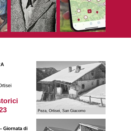
RA
rtisei
torici
 23
Peza, Ortisei, San Giacomo
– Giornata di