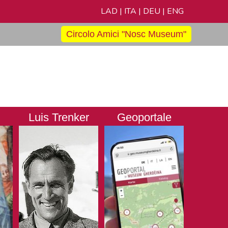
LAD
|
ITA
|
DEU
|
ENG
Circolo Amici "Nosc Museum"
Luis Trenker
Geoportale