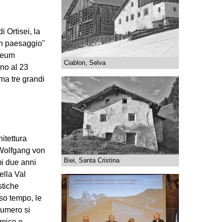
 Ortisei, la
un paesaggio"
useum
Ciablon, Selva
ino al 23
ma tre grandi
hitettura
 Wolfgang von
Biei, Santa Cristina
mi due anni
ella Val
stiche
sso tempo, le
numero si
omico e