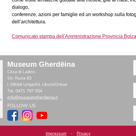
dialogo,
conferenze, azioni per famiglie ed un workshop sulla fotog
dell’architettura.
Comunicato stampa dell'Amministrazione Provincia Bolz
Museum Gherdëina
Cësa di Ladins
Str. Rezia 83
I-39046 Urtijëi/St. Ulrich/Ortisei
Tel. 0471 797 554
info@museumgherdeina.it
FOLLOW US
Impressum
-
Privacy