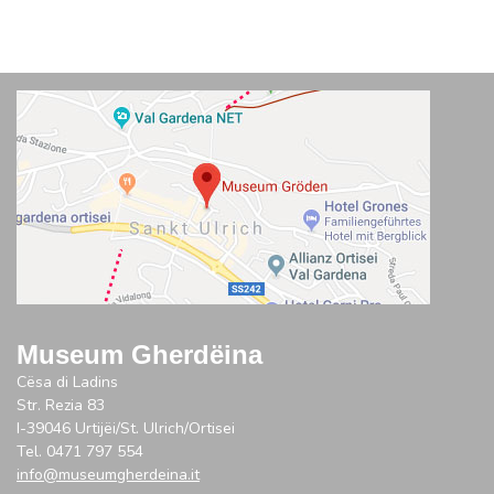
Museum Gherdëina
Cësa di Ladins
Str. Rezia 83
I-39046 Urtijëi/St. Ulrich/Ortisei
Tel. 0471 797 554
info@museumgherdeina.it