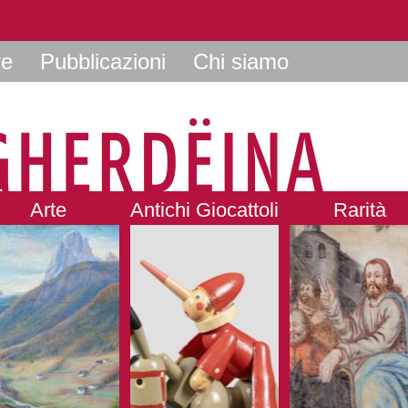
re
Pubblicazioni
Chi siamo
Arte
Antichi Giocattoli
Rarità