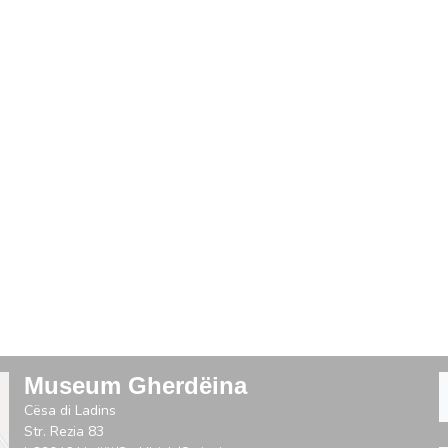
Museum Gherdëina
Cësa di Ladins
Str. Rezia 83