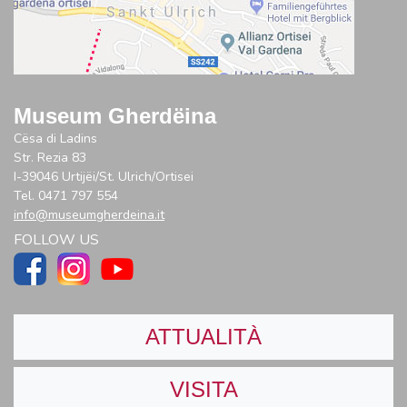
Museum Gherdëina
Cësa di Ladins
Str. Rezia 83
I-39046 Urtijëi/St. Ulrich/Ortisei
Tel. 0471 797 554
info@museumgherdeina.it
FOLLOW US
ATTUALITÀ
VISITA