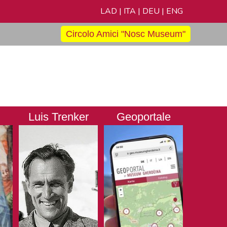
LAD
|
ITA
|
DEU
|
ENG
Circolo Amici "Nosc Museum"
Luis Trenker
Geoportale