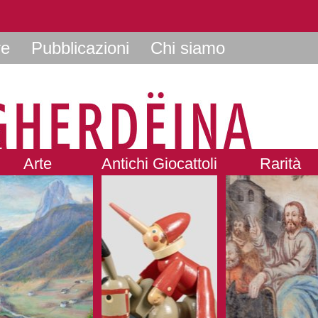
re
Pubblicazioni
Chi siamo
Arte
Antichi Giocattoli
Rarità