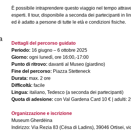
È possibile intraprendere questo viaggio nel tempo attrave
esperti. Il tour, disponibile a seconda dei partecipanti in 
ed è adatto a persone di tutte le età e condizioni fisiche.
a
Dettagli del percorso guidato
Periodo:
16 giugno – 6 ottobre 2025
Giorno:
ogni lunedì, ore 16:00,-17:00
Punto di ritrovo:
davanti al Museo (giardino)
Fine del percorso:
Piazza Stetteneck
Durata:
max. 2 ore
Difficoltà:
facile
Lingua:
italiano, Tedesco (a seconda dei partecipanti)
Quota di adesione:
con Val Gardena Card 10 € | adulti: 
Organizzazione e iscrizione
Museum Gherdëina
Indirizzo: Via Rezia 83 (Cësa di Ladins), 39046 Ortisei, v