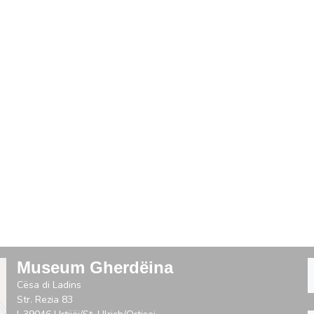
Museum Gherdëina
Cësa di Ladins
Str. Rezia 83