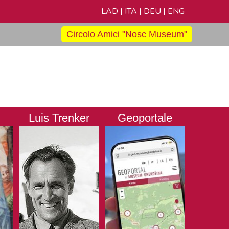
LAD
|
ITA
|
DEU
|
ENG
Circolo Amici "Nosc Museum"
Luis Trenker
Geoportale