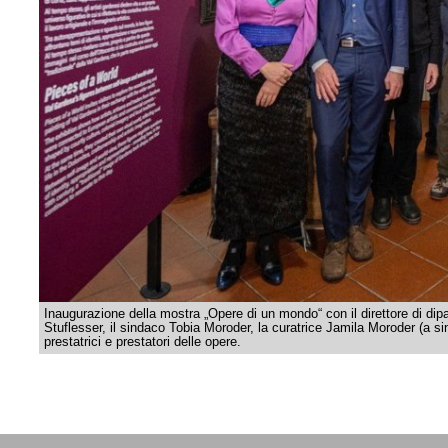
Inaugurazione della mostra „Opere di un mondo“ con il direttore di di
Stuflesser, il sindaco Tobia Moroder, la curatrice Jamila Moroder (a 
prestatrici e prestatori delle opere.