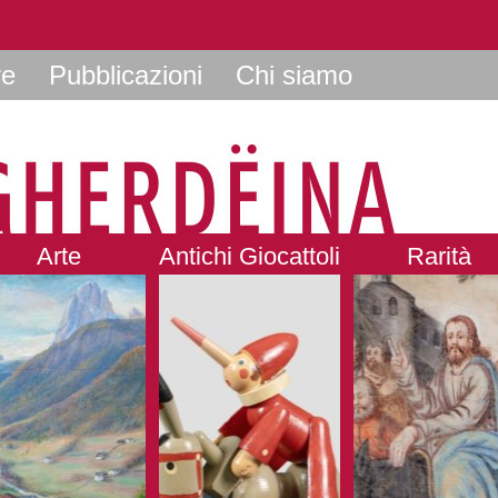
re
Pubblicazioni
Chi siamo
Arte
Antichi Giocattoli
Rarità